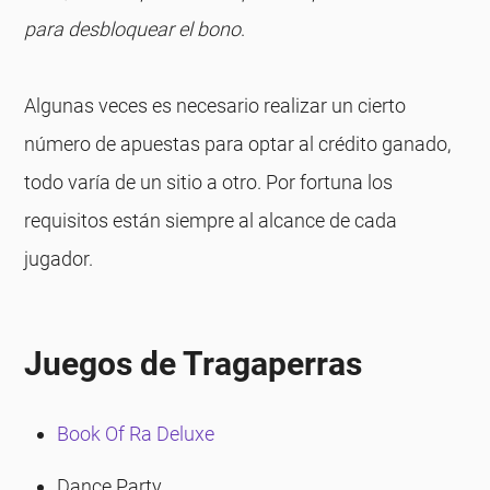
para desbloquear el bono
.
Algunas veces es necesario realizar un cierto
número de apuestas para optar al crédito ganado,
todo varía de un sitio a otro. Por fortuna los
requisitos están siempre al alcance de cada
jugador.
Juegos de Tragaperras
Book Of Ra Deluxe
Dance Party