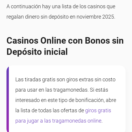
A continuación hay una lista de los casinos que
regalan dinero sin depósito en noviembre 2025.
Casinos Online con Bonos sin
Depósito inicial
Las tiradas gratis son giros extras sin costo
para usar en las tragamonedas. Si estás
interesado en este tipo de bonificación, abre
la lista de todas las ofertas de
giros gratis
para jugar a las tragamonedas online
.