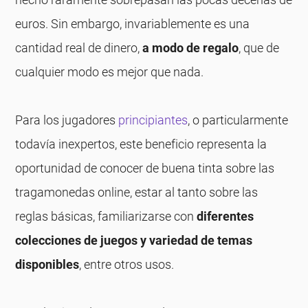
euros. Sin embargo, invariablemente es una
cantidad real de dinero,
a modo de regalo
, que de
cualquier modo es mejor que nada.
Para los jugadores
principiantes
, o particularmente
todavía inexpertos, este beneficio representa la
oportunidad de conocer de buena tinta sobre las
tragamonedas online, estar al tanto sobre las
reglas básicas, familiarizarse con
diferentes
colecciones de juegos y variedad de temas
disponibles
, entre otros usos.