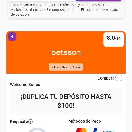
Para reclamar esta oferta, aplican términos y condiciones | 18+
Aplican términos | Jugá responsablemente | El juego conlleva riesgo
de adicción
4
8.0
/10
Betsson Casino Reseña
Comparar
Welcome Bonus
¡DUPLICA TU DEPÓSITO HASTA
$100!
Métodos de Pago
Requisito