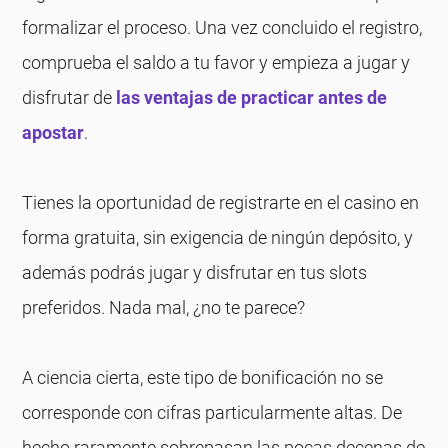
formalizar el proceso. Una vez concluido el registro,
comprueba el saldo a tu favor y empieza a jugar y
disfrutar de
las ventajas de practicar antes de
apostar
.
Tienes la oportunidad de registrarte en el casino en
forma gratuita, sin exigencia de ningún depósito, y
además podrás jugar y disfrutar en tus slots
preferidos. Nada mal, ¿no te parece?
A ciencia cierta, este tipo de bonificación no se
corresponde con cifras particularmente altas. De
hecho raramente sobrepasan las pocas decenas de