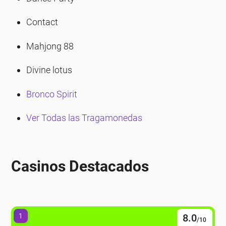
Contact
Mahjong 88
Divine lotus
Bronco Spirit
Ver Todas las Tragamonedas
Casinos Destacados
1
8.0
/10