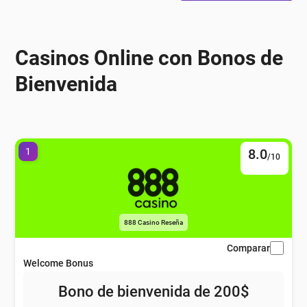
Casinos Online con Bonos de
Bienvenida
1
8.0
/10
888 Casino Reseña
Comparar
Welcome Bonus
Bono de bienvenida de 200$