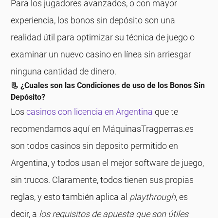
Para los jugadores avanzados, o con mayor
experiencia, los bonos sin depósito son una
realidad útil para optimizar su técnica de juego o
examinar un nuevo casino en línea sin arriesgar
ninguna cantidad de dinero.
📃 ¿Cuales son las Condiciones de uso de los Bonos Sin
Depósito?
Los
casinos con licencia en Argentina
que te
recomendamos aquí en MáquinasTragperras.es
son todos casinos sin deposito permitido en
Argentina, y todos usan el mejor software de juego,
sin trucos. Claramente, todos tienen sus propias
reglas, y esto también aplica al
playthrough
, es
decir, a
los requisitos de apuesta que son útiles