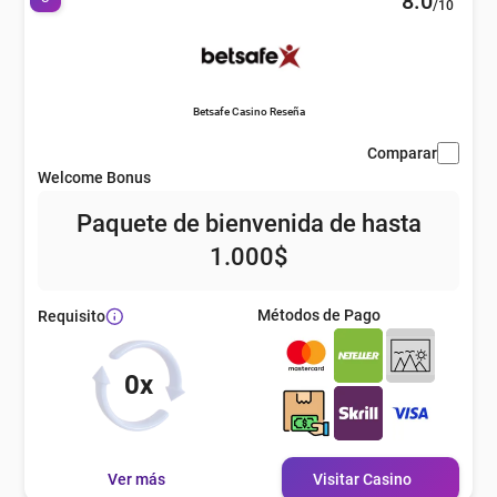
8.0
/10
Betsafe Casino Reseña
Comparar
Welcome Bonus
Paquete de bienvenida de hasta
1.000$
Métodos de Pago
Requisito
0x
Ver más
Visitar Casino