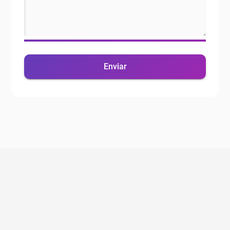
Enviar