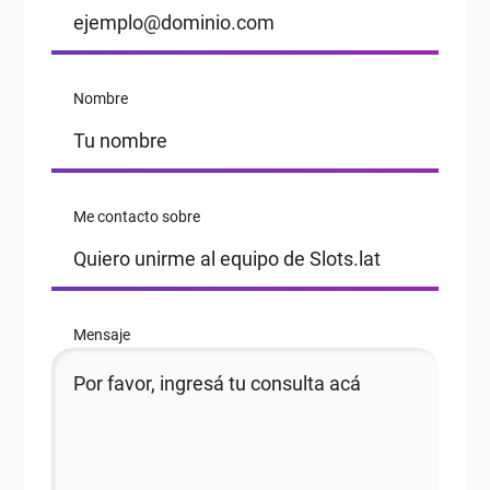
Nombre
Me contacto sobre
Mensaje