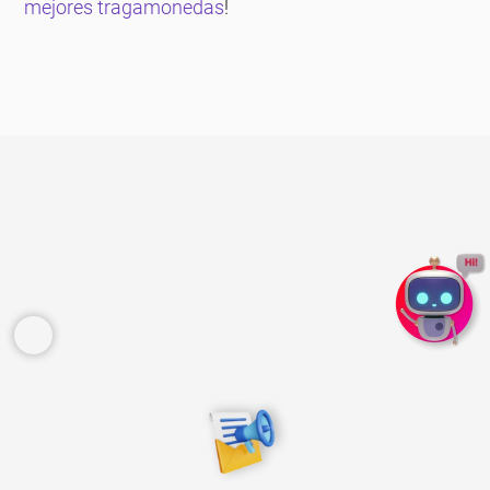
mejores tragamonedas
!