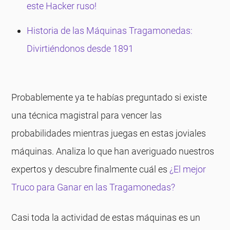
este Hacker ruso!
Historia de las Máquinas Tragamonedas:
Divirtiéndonos desde 1891
Probablemente ya te habías preguntado si existe
una técnica magistral para vencer las
probabilidades mientras juegas en estas joviales
máquinas. Analiza lo que han averiguado nuestros
expertos y descubre finalmente cuál es
¿El mejor
Truco para Ganar en las Tragamonedas?
Casi toda la actividad de estas máquinas es un