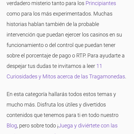
verdadero misterio tanto para los
Principiantes
como para los más experimentados. Muchas
historias hablan también de la probable
intervención que puedan ejercer los casinos en su
funcionamiento o del control que puedan tener
sobre el porcentaje de pago o RTP. Para ayudarte a
despejar tus dudas te invitamos a leer
11
Curiosidades y Mitos acerca de las Tragamonedas
.
En esta categoría hallarás todos estos temas y
mucho más. Disfruta los útiles y divertidos
contenidos que tenemos para ti en todo nuestro
Blog
, pero sobre todo ¡
Juega y diviértete con las