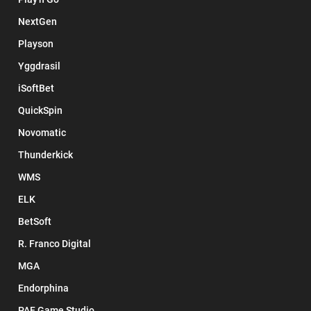
NextGen
Playson
Yggdrasil
iSoftBet
QuickSpin
Novomatic
Thunderkick
WMS
ELK
BetSoft
R. Franco Digital
MGA
Endorphina
PAF Game Studio