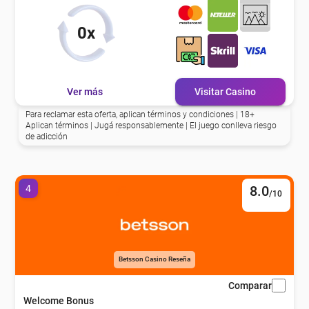
0x
Ver más
Visitar Casino
Para reclamar esta oferta, aplican términos y condiciones | 18+
Aplican términos | Jugá responsablemente | El juego conlleva riesgo
de adicción
4
8.0
/10
Betsson Casino Reseña
Comparar
Welcome Bonus