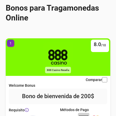
Bonos para Tragamonedas
Online
1
8.0
/10
888 Casino Reseña
Comparar
Welcome Bonus
Bono de bienvenida de 200$
Métodos de Pago
Requisito