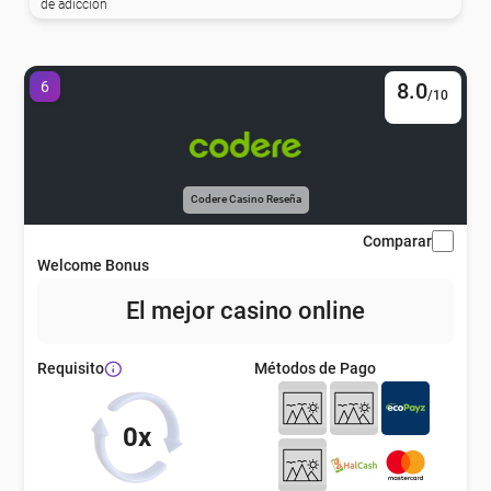
de adicción
6
8.0
/10
Codere Casino Reseña
Comparar
Welcome Bonus
El mejor casino online
Métodos de Pago
Requisito
0x