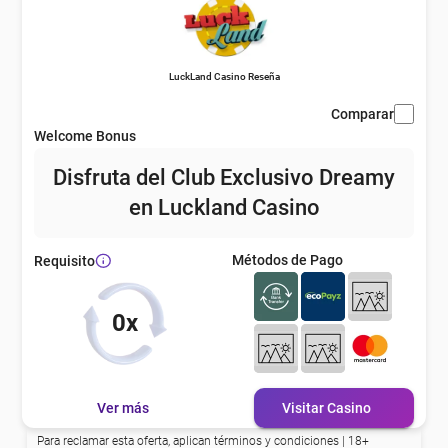
LuckLand Casino Reseña
Comparar
Welcome Bonus
Disfruta del Club Exclusivo Dreamy
en Luckland Casino
Métodos de Pago
Requisito
0x
Ver más
Visitar Casino
Para reclamar esta oferta, aplican términos y condiciones | 18+