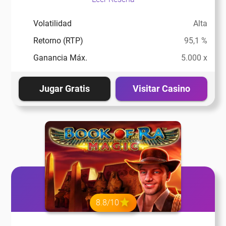
Volatilidad
Alta
Retorno (RTP)
95,1 %
Ganancia Máx.
5.000 x
Jugar Gratis
Visitar Casino
8.8/10