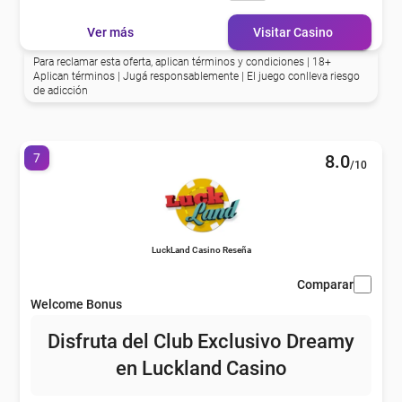
Ver más
Visitar Casino
Para reclamar esta oferta, aplican términos y condiciones | 18+
Aplican términos | Jugá responsablemente | El juego conlleva riesgo
de adicción
7
8.0
/10
LuckLand Casino Reseña
Comparar
Welcome Bonus
Disfruta del Club Exclusivo Dreamy
en Luckland Casino