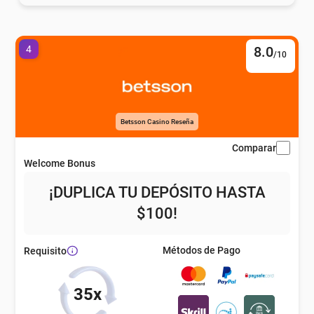
4
8.0
/10
Betsson Casino Reseña
Comparar
Welcome Bonus
¡DUPLICA TU DEPÓSITO HASTA
$100!
Métodos de Pago
Requisito
35x