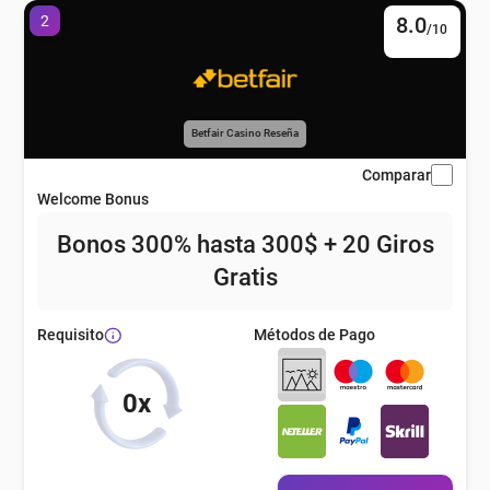
2
8.0
/10
Betfair Casino Reseña
Comparar
Welcome Bonus
Bonos 300% hasta 300$ + 20 Giros
Gratis
Métodos de Pago
Requisito
0x