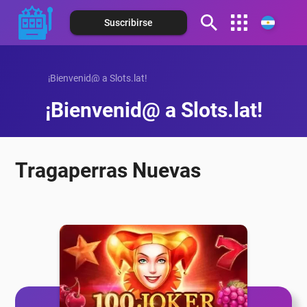
Suscribirse
eña
Español (Chile)
eña
¡Bienvenid@ a Slots.lat!
Español (Colombia)
¡Bienvenid@ a Slots.lat!
Español (México)
eña
Español (Perú)
Tragaperras Nuevas
eña
eña
eña