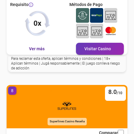
Métodos de Pago
Requisito
0x
Ver más
Visitar Casino
Para reclamar esta oferta, aplican términos y condiciones | 18+
Aplican términos | Jugá responsablemente | El juego conlleva riesgo
de adicción
8
8.0
/10
Superlines Casino Reseña
Comparar