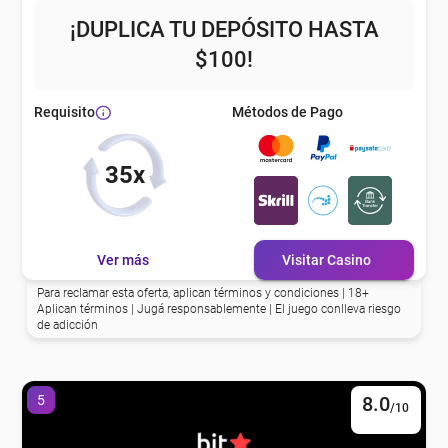
¡DUPLICA TU DEPÓSITO HASTA
$100!
Métodos de Pago
Requisito
35x
Ver más
Visitar Casino
Para reclamar esta oferta, aplican términos y condiciones | 18+
Aplican términos | Jugá responsablemente | El juego conlleva riesgo
de adicción
5
8.0
/10