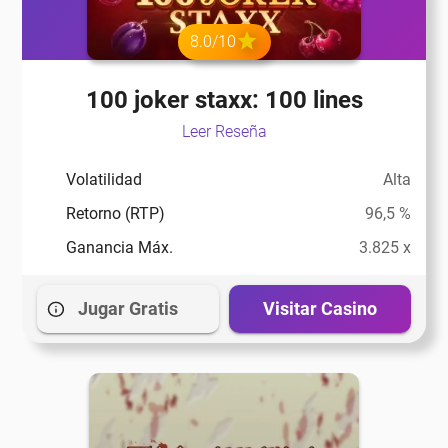
eña
8.0/10
eña
100 joker staxx: 100 lines
Leer Reseña
eña
Volatilidad
Alta
Retorno (RTP)
96,5 %
eña
Ganancia Máx.
3.825 x
eña
Jugar Gratis
Visitar Casino
eña
eña