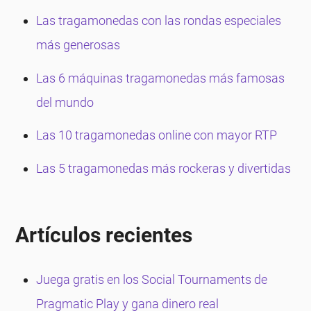
Las tragamonedas con las rondas especiales
más generosas
Las 6 máquinas tragamonedas más famosas
del mundo
Las 10 tragamonedas online con mayor RTP
Las 5 tragamonedas más rockeras y divertidas
Artículos recientes
Juega gratis en los Social Tournaments de
Pragmatic Play y gana dinero real