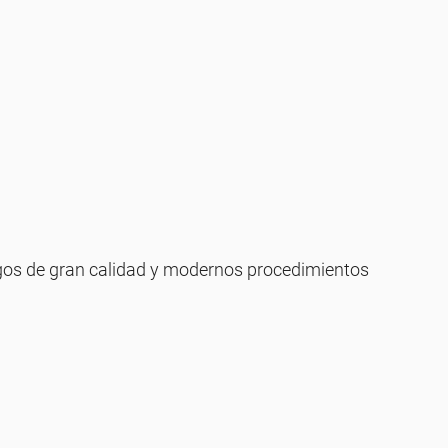
egos de gran calidad y modernos procedimientos