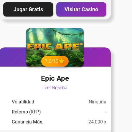
Jugar Gratis
Visitar Casino
7.2/10
Epic Ape
Leer Reseña
Volatilidad
Ninguna
Retorno (RTP)
-
Ganancia Máx.
24.000 x