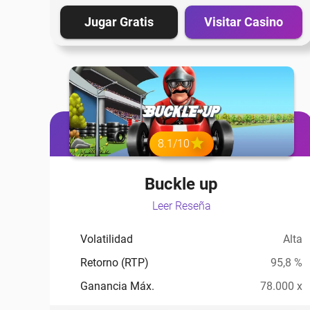
Jugar Gratis
Visitar Casino
8.1/10
Buckle up
Leer Reseña
Volatilidad
Alta
Retorno (RTP)
95,8 %
Ganancia Máx.
78.000 x