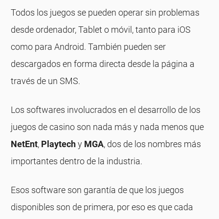
Todos los juegos se pueden operar sin problemas
desde ordenador, Tablet o móvil, tanto para iOS
como para Android. También pueden ser
descargados en forma directa desde la página a
través de un SMS.
Los softwares involucrados en el desarrollo de los
juegos de casino son nada más y nada menos que
NetEnt
,
Playtech
y
MGA
, dos de los nombres más
importantes dentro de la industria.
Esos software son garantía de que los juegos
disponibles son de primera, por eso es que cada