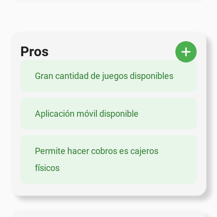
Pros
Gran cantidad de juegos disponibles
Aplicación móvil disponible
Permite hacer cobros es cajeros
físicos