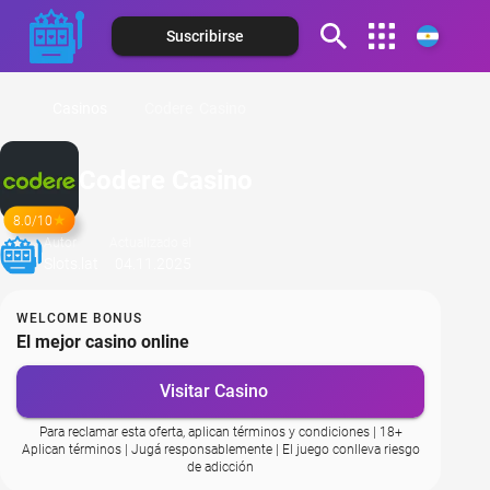
Suscribirse
Español (Chile)
Casinos
Codere  Casino
Español (Colombia)
Español (México)
Codere Casino
Español (Perú)
★
8.0/10
Autor
Actualizado el
Slots.lat
04.11.2025
WELCOME BONUS
El mejor casino online
Visitar Casino
Para reclamar esta oferta, aplican términos y condiciones | 18+
Aplican términos | Jugá responsablemente | El juego conlleva riesgo
de adicción