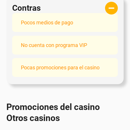
Contras
Pocos medios de pago
No cuenta con programa VIP
Pocas promociones para el casino
Promociones del casino
Otros casinos