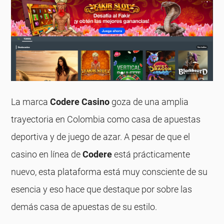
La marca
Codere Casino
goza de una amplia
trayectoria en Colombia como casa de apuestas
deportiva y de juego de azar. A pesar de que el
casino en línea de
Codere
está prácticamente
nuevo, esta plataforma está muy consciente de su
esencia y eso hace que destaque por sobre las
demás casa de apuestas de su estilo.