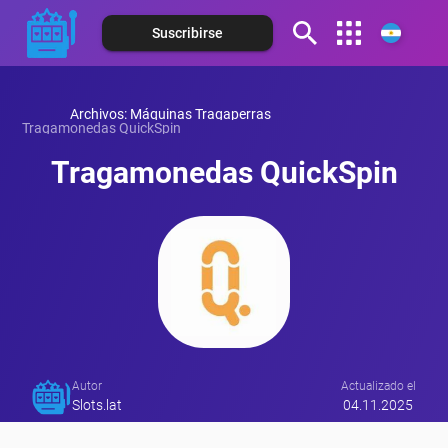
Suscribirse
Español (Chile)
Archivos: Máquinas Tragaperras
Español (Colombia)
Tragamonedas QuickSpin
Español (México)
Tragamonedas QuickSpin
Español (Perú)
Autor
Actualizado el
Slots.lat
04.11.2025