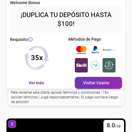
Welcome Bonus
¡DUPLICA TU DEPÓSITO HASTA
$100!
Métodos de Pago
Requisito
35x
Ver más
Visitar Casino
Para reclamar esta oferta, aplican términos y condiciones | 18+
Aplican términos | Jugá responsablemente | El juego conlleva riesgo
de adicción
5
8.0
/10