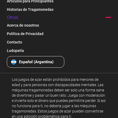
Artículos para Principiantes
Historias de Tragamonedas
Otros
Acerca de nosotros
Política de Privacidad
Contacto
Ludopatía
Español (Argentina)
Español (Chile)
Los juegos de azar están prohibidos para menores de
edad y para personas con discapacidades mentales. Las
Español (Colombia)
máquinas tragamonedas deben ser solo una forma sana
de divertirse y pasar un buen rato. Juega con moderación
Español (México)
e invierte solo el dinero que puedes permitirte perder. Si así
no funciona para ti, no debería jugar a las máquinas
Español (Perú)
tragamonedas. Estos juegos de azar pueden convertirse
en una adicción problemática para ti