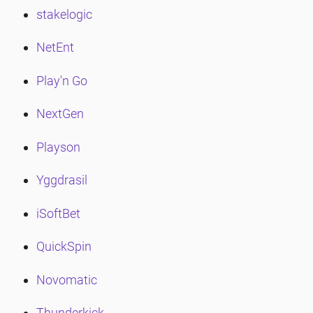
stakelogic
NetEnt
Play'n Go
NextGen
Playson
Yggdrasil
iSoftBet
QuickSpin
Novomatic
Thunderkick