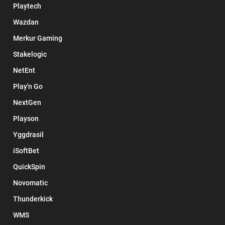
Playtech
Wazdan
Merkur Gaming
Stakelogic
NetEnt
Play'n Go
NextGen
Playson
Yggdrasil
iSoftBet
QuickSpin
Novomatic
Thunderkick
WMS