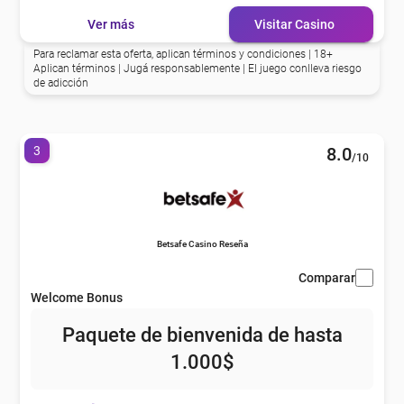
Ver más
Visitar Casino
Para reclamar esta oferta, aplican términos y condiciones | 18+
Aplican términos | Jugá responsablemente | El juego conlleva riesgo
de adicción
3
8.0
/10
Betsafe Casino Reseña
Comparar
Welcome Bonus
Paquete de bienvenida de hasta
1.000$