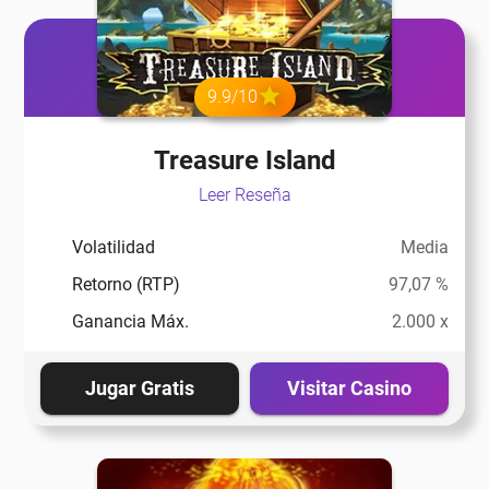
9.9/10
Treasure Island
Leer Reseña
Volatilidad
Media
Retorno (RTP)
97,07 %
Ganancia Máx.
2.000 x
Jugar Gratis
Visitar Casino