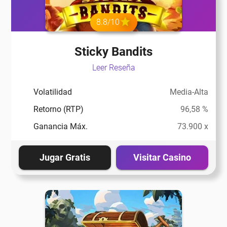
8.8/10
Sticky Bandits
Leer Reseña
Volatilidad
Media-Alta
Retorno (RTP)
96,58 %
Ganancia Máx.
73.900 x
Jugar Gratis
Visitar Casino