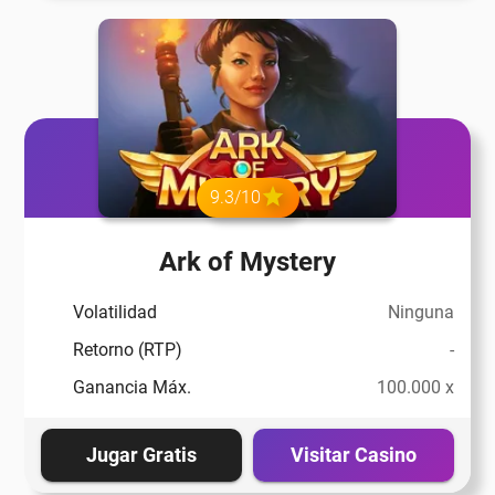
9.3/10
Ark of Mystery
Volatilidad
Ninguna
Retorno (RTP)
-
Ganancia Máx.
100.000 x
Jugar Gratis
Visitar Casino