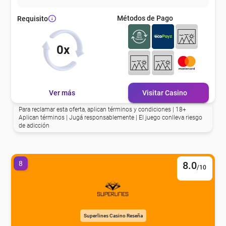
Métodos de Pago
Requisito
0x
Ver más
Visitar Casino
Para reclamar esta oferta, aplican términos y condiciones | 18+
Aplican términos | Jugá responsablemente | El juego conlleva riesgo
de adicción
8
8.0
/10
Superlines Casino Reseña