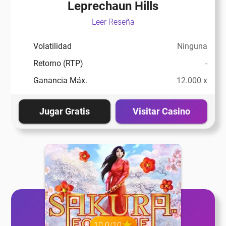
Leprechaun Hills
Leer Reseña
Volatilidad
Ninguna
Retorno (RTP)
-
Ganancia Máx.
12.000 x
Jugar Gratis
Visitar Casino
10.0/10