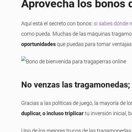
Aprovecha los bonos 
Aquí está el secreto con bonos:
si sabes dónde m
como pueda. Muchas de las máquinas tragamone
oportunidades
que puedas para tomar ventajas
No venzas las tragamonedas; 
Gracias a las políticas de juego, la mayoría de 
duplicar, o incluso triplicar
tu inversión inicial,
Uno de los mejores trucos de las tragamonedas