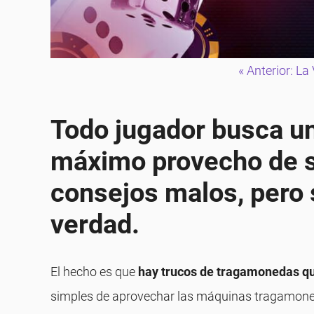
« Anterior: La
Todo jugador busca un
máximo provecho de s
consejos malos, pero 
verdad.
El hecho es que
hay trucos de tragamonedas q
simples de aprovechar las máquinas tragamon