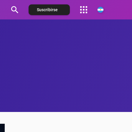
Suscribirse
Español (Chile)
Español (Colombia)
Español (México)
Español (Perú)