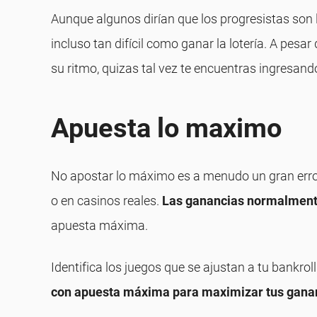
Aunque algunos dirían que los progresistas son 
incluso tan difícil como ganar la lotería. A pesa
su ritmo, quizas tal vez te encuentras ingresando
Apuesta lo maximo
No apostar lo máximo es a menudo un gran error
o en casinos reales.
Las ganancias normalmente
apuesta máxima.
Identifica los juegos que se ajustan a tu bankrol
con apuesta máxima para maximizar tus gana