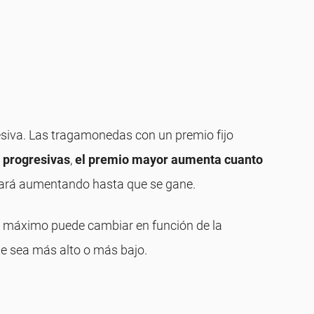
resiva. Las tragamonedas con un premio fijo
 progresivas
,
el premio mayor aumenta cuanto
nuará aumentando hasta que se gane.
o máximo puede cambiar en función de la
te sea más alto o más bajo.