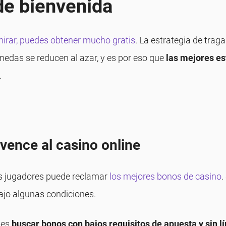
de bienvenida
irar, puedes obtener mucho gratis
. La estrategia de tra
das se reducen al azar, y es por eso que
las mejores es
.
vence al casino online
los jugadores puede reclamar
los mejores bonos de casino
.
 bajo algunas condiciones.
 es
buscar bonos con bajos requisitos de apuesta y sin l