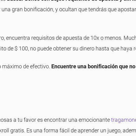
r una gran bonificación, y ocultan que tendrás que aposta
o, encuentra requisitos de apuesta de 10x o menos. Much
sito de $ 100, no puede obtener su dinero hasta que haya 
ro máximo de efectivo.
Encuentre una bonificación que no
cosas a tu favor es encontrar una emocionante
tragamoned
kroll gratis. Es una forma fácil de aprender un juego, ade