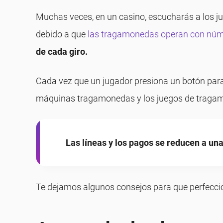
Muchas veces, en un casino, escucharás a los j
debido a que
las tragamonedas operan con núme
de cada giro.
Cada vez que un jugador presiona un botón para gi
máquinas tragamonedas y los juegos de tragamo
Las líneas y los pagos se reducen a un
Te dejamos algunos consejos para que perfeccio