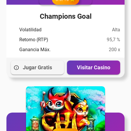
Champions Goal
Volatilidad
Alta
Retorno (RTP)
95,7 %
Ganancia Máx.
200 x
Jugar Gratis
Visitar Casino