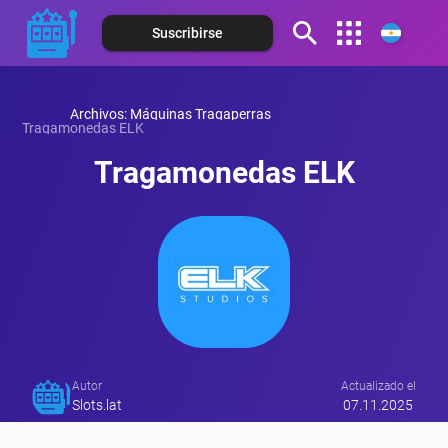
Suscribirse
Español (Chile)
Archivos: Máquinas Tragaperras
Español (Colombia)
Tragamonedas ELK
Español (México)
Tragamonedas ELK
Español (Perú)
Autor
Actualizado el
Slots.lat
07.11.2025