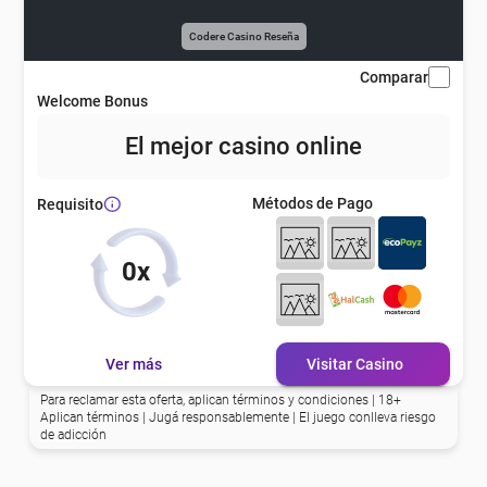
Codere Casino Reseña
Comparar
Welcome Bonus
El mejor casino online
Métodos de Pago
Requisito
0x
Ver más
Visitar Casino
Para reclamar esta oferta, aplican términos y condiciones | 18+
Aplican términos | Jugá responsablemente | El juego conlleva riesgo
de adicción