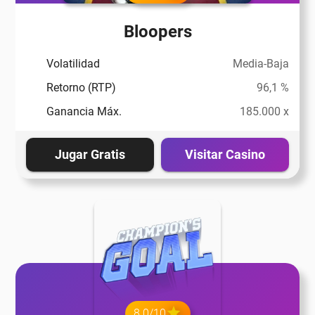
Bloopers
Volatilidad
Media-Baja
Retorno (RTP)
96,1 %
Ganancia Máx.
185.000 x
Jugar Gratis
Visitar Casino
8.0/10