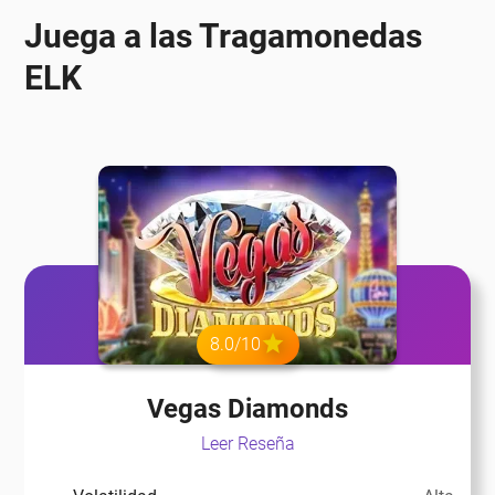
Juega a las Tragamonedas
ELK
8.0/10
Vegas Diamonds
Leer Reseña