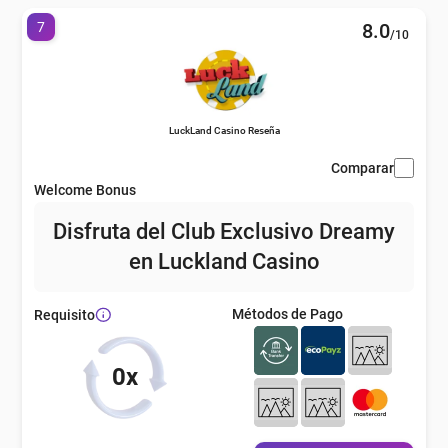
7
8.0
/10
LuckLand Casino Reseña
Comparar
Welcome Bonus
Disfruta del Club Exclusivo Dreamy
en Luckland Casino
Métodos de Pago
Requisito
0x