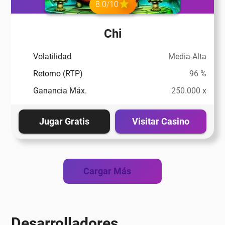
8.0/10
Chi
Volatilidad
Media-Alta
Retorno (RTP)
96 %
Ganancia Máx.
250.000 x
Jugar Gratis
Visitar Casino
Cargar Más
Desarrolladores