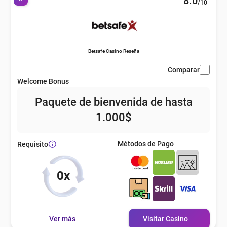
8.0
/10
Betsafe Casino Reseña
Comparar
Welcome Bonus
Paquete de bienvenida de hasta
1.000$
Métodos de Pago
Requisito
0x
Ver más
Visitar Casino