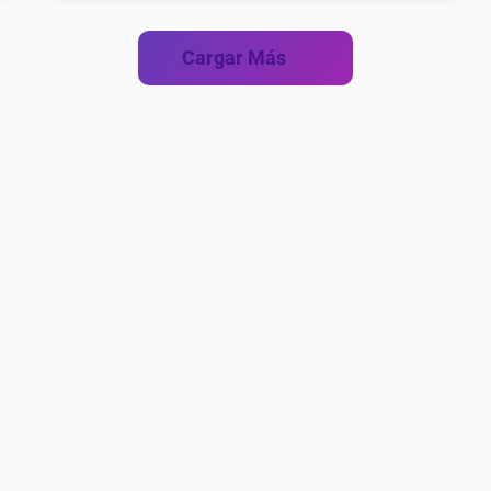
Cargar Más