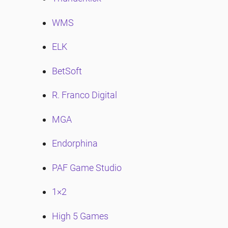
WMS
ELK
BetSoft
R. Franco Digital
MGA
Endorphina
PAF Game Studio
1×2
High 5 Games