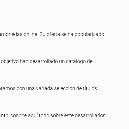
amonedas online. Su oferta se ha popularizado
 objetivo han desarrollado un catálogo de
ntamos con una variada selección de títulos
to, conoce aquí todo sobre este desarrollador.