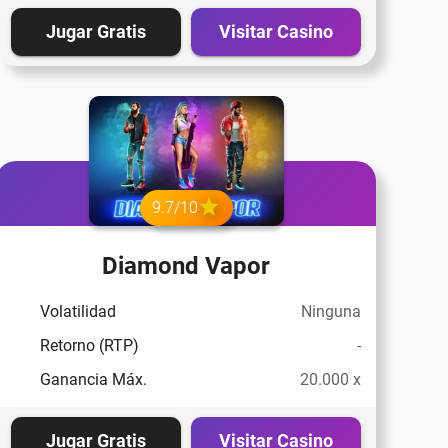
Jugar Gratis
Visitar Casino
9.7/10
Diamond Vapor
Volatilidad
Ninguna
Retorno (RTP)
-
Ganancia Máx.
20.000 x
Jugar Gratis
Visitar Casino