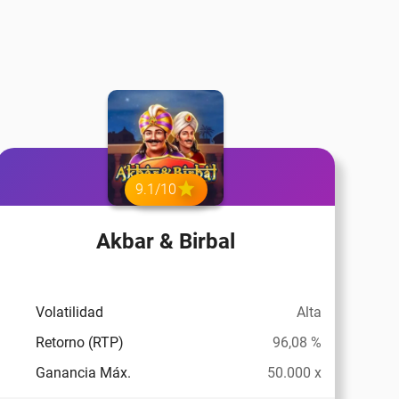
9.1/10
Akbar & Birbal
Volatilidad
Alta
Retorno (RTP)
96,08 %
Ganancia Máx.
50.000 x