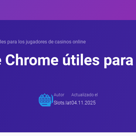
les para los jugadores de casinos online
 Chrome útiles para
Autor
Actualizado el
Slots.lat
04.11.2025