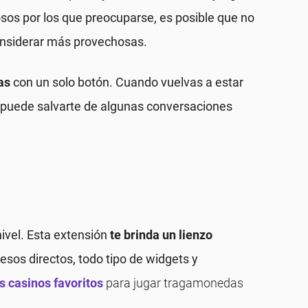
osos por los que preocuparse, es posible que no
considerar más provechosas.
as
con un solo botón. Cuando vuelvas a estar
o y puede salvarte de algunas conversaciones
ivel. Esta extensión
te brinda un lienzo
sos directos, todo tipo de widgets y
s casinos favoritos
para jugar tragamonedas