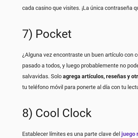
cada casino que visites. ¡La única contraseña q
7) Pocket
¿Alguna vez encontraste un buen artículo con 
pasado a todos, y luego probablemente no pod
salvavidas. Solo
agrega artículos, reseñas y ot
tu teléfono móvil para ponerte al día con tu lect
8) Cool Clock
Establecer límites es una parte clave del
juego 