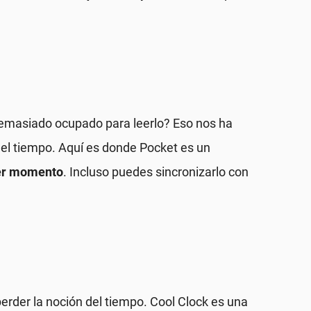
demasiado ocupado para leerlo? Eso nos ha
el tiempo. Aquí es donde Pocket es un
ier momento
. Incluso puedes sincronizarlo con
perder la noción del tiempo. Cool Clock es una