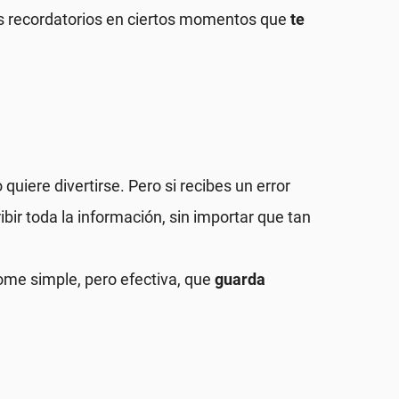
os recordatorios en ciertos momentos que
te
uiere divertirse. Pero si recibes un error
bir toda la información, sin importar que tan
ome simple, pero efectiva, que
guarda