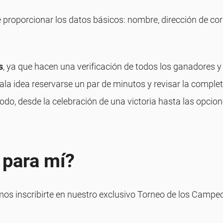
ue proporcionar los datos básicos: nombre, dirección de co
s
, ya que hacen una verificación de todos los ganadores 
ala idea reservarse un par de minutos y revisar la comple
odo, desde la celebración de una victoria hasta las opcio
 para mí?
mos inscribirte en nuestro exclusivo Torneo de los Campeo