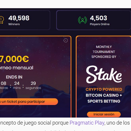
oncepto de juego social porque
Pragmatic Play
, uno de lo