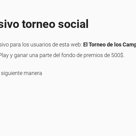
sivo torneo social
sivo para los usuarios de esta web:
El Torneo de los Ca
lay y ganar una parte del fondo de premios de 500$.
a siguiente manera