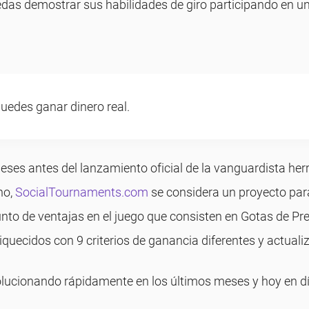
das demostrar sus habilidades de giro participando en una
puedes ganar dinero real.
 meses antes del lanzamiento oficial de la vanguardista 
no,
SocialTournaments.com
se considera un proyecto para
unto de ventajas en el juego que consisten en Gotas de Pr
uecidos con 9 criterios de ganancia diferentes y actualiz
evolucionando rápidamente en los últimos meses y hoy en 