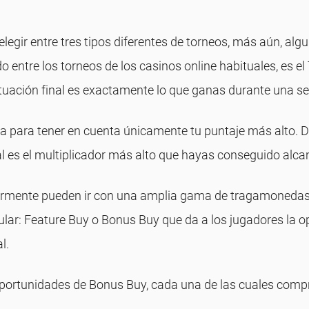
legir entre tres tipos diferentes de torneos, más aún, algu
do entre los torneos de los casinos online habituales, es 
puntuación final es exactamente lo que ganas durante una se
da para tener en cuenta únicamente tu puntaje más alto. 
al es el multiplicador más alto que hayas conseguido alca
ormente pueden ir con una amplia gama de tragamonedas, 
ular: Feature Buy o Bonus Buy que da a los jugadores la 
l.
 oportunidades de Bonus Buy, cada una de las cuales comp