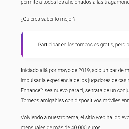
permite a todos los aficionados a las tragamone
¿Quieres saber lo mejor?
Participar en los torneos es gratis, pero 
Iniciado allá por mayo de 2019, solo un par de
impulsar la experiencia de los jugadores de casi
Enhance™ sea nuevo para ti, se trata de un conj
Torneos amigables con dispositivos móviles enriq
Volviendo a nuestro tema, el sitio web ha ido 
mensuales de más de 40.000 euros.