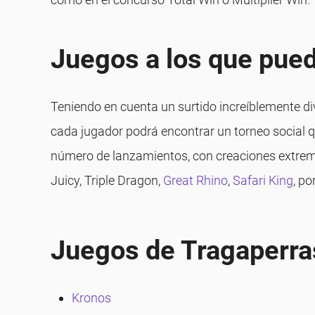
Juegos a los que pued
Teniendo en cuenta un surtido increíblemente di
cada jugador podrá encontrar un torneo social q
número de lanzamientos, con creaciones extr
Juicy, Triple Dragon,
Great Rhino
,
Safari King
, p
Juegos de Tragaperra
Kronos