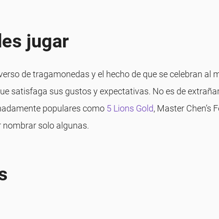
es jugar
verso de tragamonedas y el hecho de que se celebran al m
ue satisfaga sus gustos y expectativas. No es de extrañar
emadamente populares como
5 Lions Gold
, Master Chen’s F
or nombrar solo algunas.
s