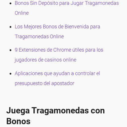
Bonos Sin Depósito para Jugar Tragamonedas
Características de Safari King
Online
Características Especiales
Los Mejores Bonos de Bienvenida para
Tragamonedas Online
9 Extensiones de Chrome útiles para los
jugadores de casinos online
Aplicaciones que ayudan a controlar el
presupuesto del apostador
Juega Tragamonedas con
Bonos