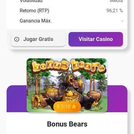
Volatilidad
Media
Retorno (RTP)
96,21 %
Ganancia Máx.
-
Jugar Gratis
Visitar Casino
8.3/10
Bonus Bears