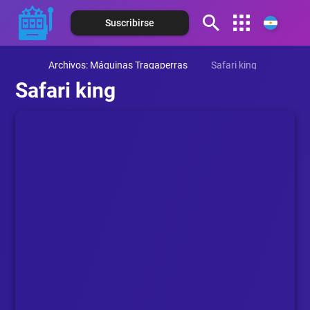
Suscribirse
Español (Chile)
Archivos: Máquinas Tragaperras
Safari king
Español (Colombia)
Safari king
Español (México)
Español (Perú)