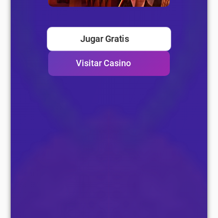
Jugar Gratis
Visitar Casino