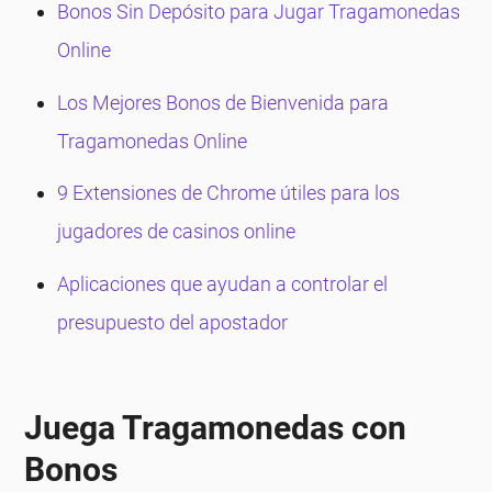
Bonos Sin Depósito para Jugar Tragamonedas
Características Especiales
Online
Los Mejores Bonos de Bienvenida para
Tragamonedas Online
9 Extensiones de Chrome útiles para los
jugadores de casinos online
Aplicaciones que ayudan a controlar el
presupuesto del apostador
Juega Tragamonedas con
Bonos