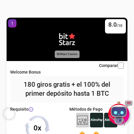
1
8.0
/10
BitStarz Casino
Comparar
Welcome Bonus
180 giros gratis + el 100% del
primer depósito hasta 1 BTC
Métodos de Pago
Requisito
0x