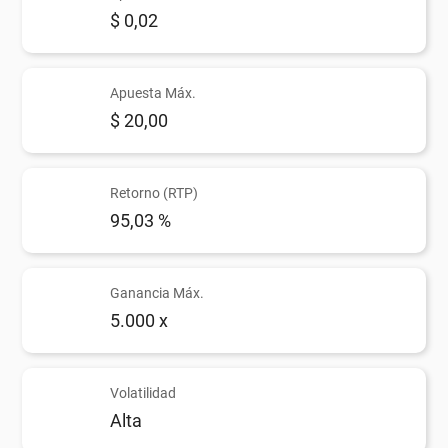
$ 0,02
Apuesta Máx.
$ 20,00
Retorno (RTP)
95,03 %
Ganancia Máx.
5.000 x
Volatilidad
Alta