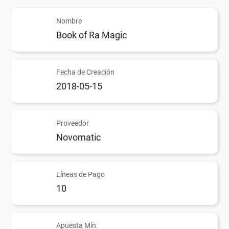
Nombre
Book of Ra Magic
Fecha de Creación
2018-05-15
Proveedor
Novomatic
Líneas de Pago
10
Apuesta Mín.