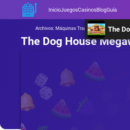
Inicio
Juegos
Casinos
Blog
Guía
The D
Archivos: Máquinas Tragaperras
The Dog
The Dog House Mega