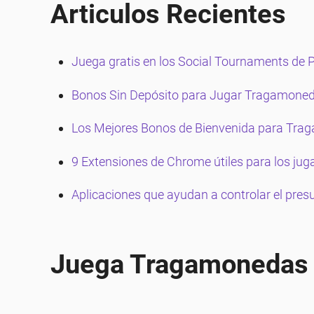
Pragmatic Play está haciendo un buen uso de s
Articulos Recientes
volátiles. Es lo que estamos viendo en The Do
Características de The Dog House Megaways
Juega gratis en los Social Tournaments de P
Características Especiales
Bonos Sin Depósito para Jugar Tragamoned
Los Mejores Bonos de Bienvenida para Tra
9 Extensiones de Chrome útiles para los jug
Aplicaciones que ayudan a controlar el pre
Juega Tragamonedas