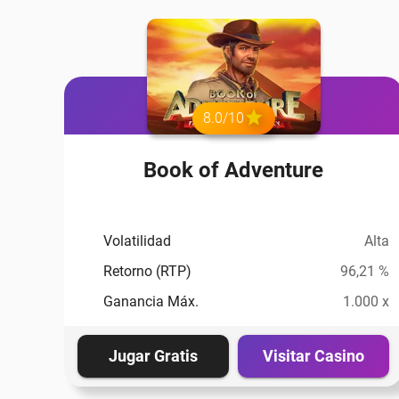
8.0/10
Book of Adventure
Volatilidad
Alta
Retorno (RTP)
96,21 %
Ganancia Máx.
1.000 x
Jugar Gratis
Visitar Casino