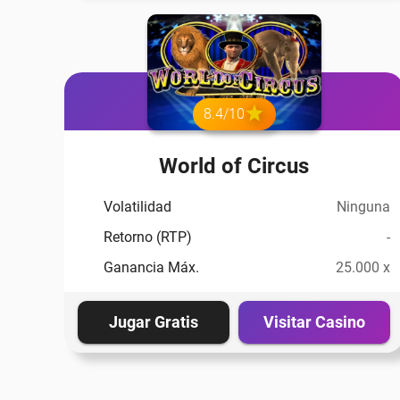
8.4/10
World of Circus
Volatilidad
Ninguna
Retorno (RTP)
-
Ganancia Máx.
25.000 x
Jugar Gratis
Visitar Casino