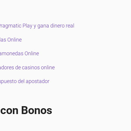
u licencia de Megaways, y están convirtiendo algunas de sus
g House Megaways.
ragmatic Play y gana dinero real
as Online
gamonedas Online
adores de casinos online
supuesto del apostador
 con Bonos