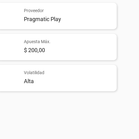
Proveedor
Pragmatic Play
Apuesta Máx.
$ 200,00
Volatilidad
Alta