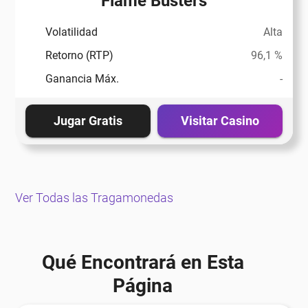
Flame Busters
Volatilidad
Alta
Retorno (RTP)
96,1 %
Ganancia Máx.
-
Jugar Gratis
Visitar Casino
Ver Todas las Tragamonedas
Qué Encontrará en Esta
Página