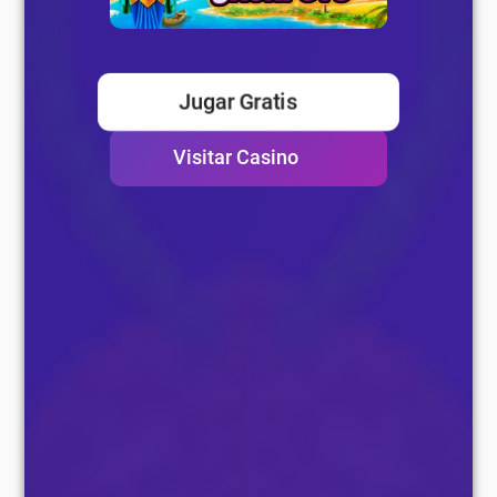
Jugar Gratis
Visitar Casino