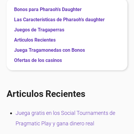
Bonos para Pharaoh's Daughter
Las Características de Pharaoh's daughter
Juegos de Tragaperras
Articulos Recientes
Juega Tragamonedas con Bonos
Ofertas de los casinos
Casinos Destacados
Nuestra reseña de Pharaoh's daughter
El sol cae sobre las pirámides y las palmeras de
Articulos Recientes
esta tierra del norte de África mientras realizamos
un viaje de regreso al antiguo Egipto para ver este
Juega gratis en los Social Tournaments de
tragamonedas en línea de Playtech / Rarrestone
Pragmatic Play y gana dinero real
Gaming. Se llama Pharaoh’s Daughter y promete a