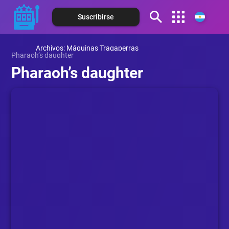
Suscribirse
Español (Chile)
Archivos: Máquinas Tragaperras
Pharaoh’s daughter
Español (Colombia)
Pharaoh’s daughter
Español (México)
Español (Perú)