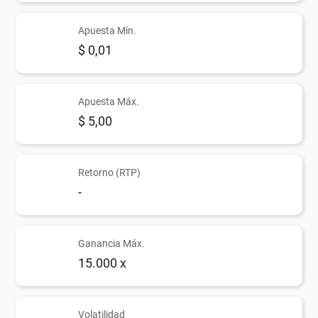
Apuesta Mín.
$ 0,01
Apuesta Máx.
$ 5,00
Retorno (RTP)
-
Ganancia Máx.
15.000 x
Volatilidad