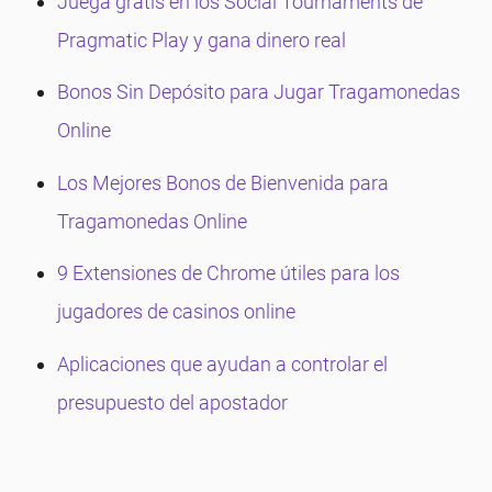
Juega gratis en los Social Tournaments de
mitológicos. Atrévete a superar esta aventura y
Pragmatic Play y gana dinero real
disfruta la experiencia
Bonos Sin Depósito para Jugar Tragamonedas
Cómo jugar Jack and the Beanstalk
Online
Características del juego
Los Mejores Bonos de Bienvenida para
Tragamonedas Online
9 Extensiones de Chrome útiles para los
jugadores de casinos online
Aplicaciones que ayudan a controlar el
presupuesto del apostador