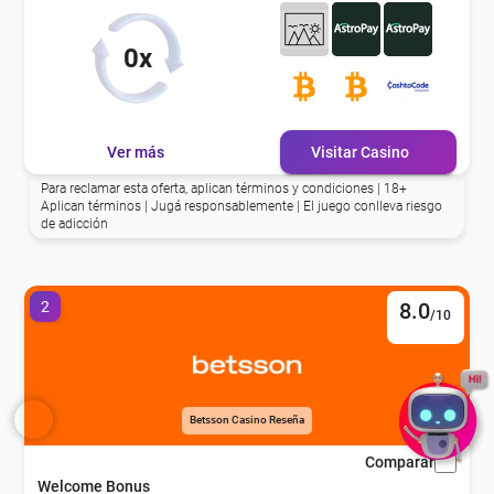
0x
Ver más
Visitar Casino
Para reclamar esta oferta, aplican términos y condiciones | 18+
Aplican términos | Jugá responsablemente | El juego conlleva riesgo
de adicción
2
8.0
/10
Betsson Casino Reseña
Comparar
Welcome Bonus