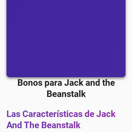
Bonos para Jack and the
Beanstalk
Las Características de Jack
And The Beanstalk