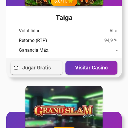
8.0/10
Taiga
Volatilidad
Alta
Retorno (RTP)
94,9 %
Ganancia Máx.
-
Jugar Gratis
Visitar Casino