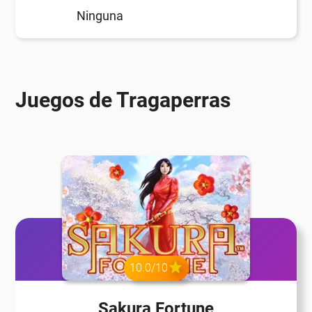
Ninguna
Juegos de Tragaperras
10.0/10
Sakura Fortune