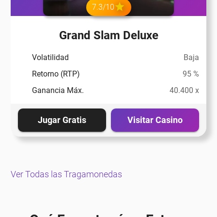
7.3/10
Grand Slam Deluxe
Volatilidad
Baja
Retorno (RTP)
95 %
Ganancia Máx.
40.400 x
Jugar Gratis
Visitar Casino
Ver Todas las Tragamonedas