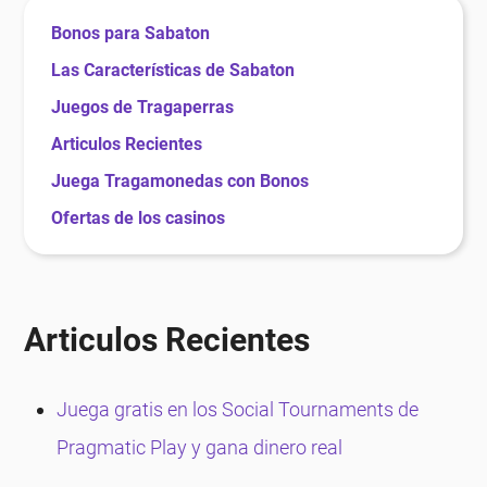
Bonos para Sabaton
Las Características de Sabaton
Juegos de Tragaperras
Articulos Recientes
Juega Tragamonedas con Bonos
Ofertas de los casinos
Casinos Destacados
Nuestra reseña de Sabaton
Jackpots impresionantes y música heavy metal,
Articulos Recientes
esa es la mezcla que hace de Sabaton un juego
para recordar. Esta tragamonedas de Play n GO es
Juega gratis en los Social Tournaments de
un título de original, cuya inspiración proviene de
Pragmatic Play y gana dinero real
una banda de metal sueca con el mismo nombre.