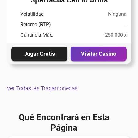
Volatilidad
Ninguna
Retorno (RTP)
-
Ganancia Máx.
250.000 x
Jugar Gratis
Visitar Casino
Ver Todas las Tragamonedas
Qué Encontrará en Esta
Página