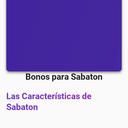
Bonos para Sabaton
Las Características de
Sabaton