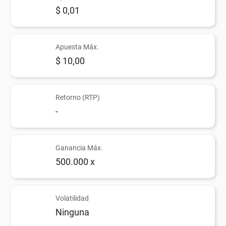
$ 0,01
Apuesta Máx.
$ 10,00
Retorno (RTP)
-
Ganancia Máx.
500.000 x
Volatilidad
Ninguna