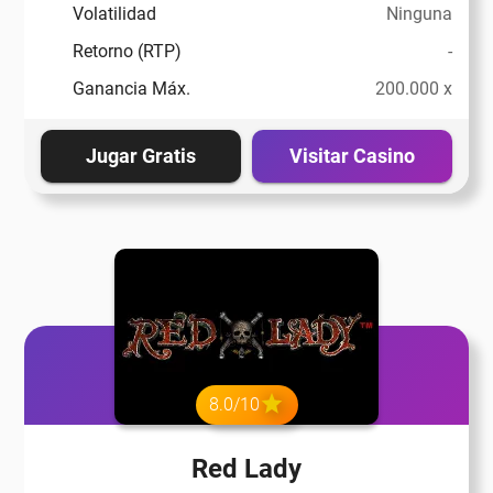
Volatilidad
Ninguna
Retorno (RTP)
-
Ganancia Máx.
200.000 x
Jugar Gratis
Visitar Casino
8.0/10
Red Lady