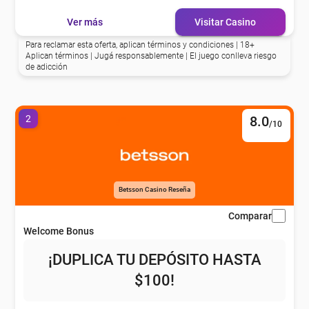
Ver más
Visitar Casino
Para reclamar esta oferta, aplican términos y condiciones | 18+
Aplican términos | Jugá responsablemente | El juego conlleva riesgo
de adicción
2
8.0
/10
Betsson Casino Reseña
Comparar
Welcome Bonus
¡DUPLICA TU DEPÓSITO HASTA
$100!