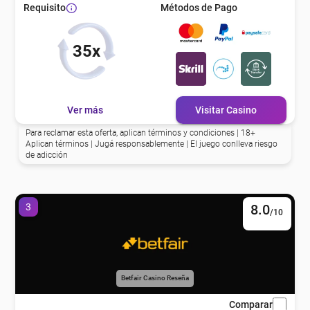
Métodos de Pago
Requisito
35x
Ver más
Visitar Casino
Para reclamar esta oferta, aplican términos y condiciones | 18+
Aplican términos | Jugá responsablemente | El juego conlleva riesgo
de adicción
3
8.0
/10
Betfair Casino Reseña
Comparar