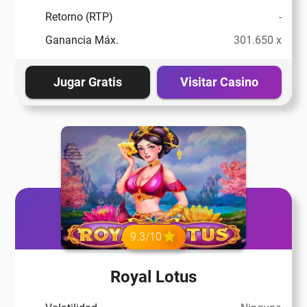
Retorno (RTP)
-
Ganancia Máx.
301.650 x
Jugar Gratis
Visitar Casino
9.3/10
Royal Lotus