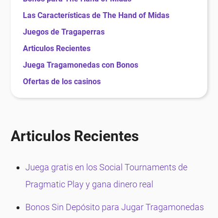
Las Características de The Hand of Midas
Juegos de Tragaperras
Articulos Recientes
Juega Tragamonedas con Bonos
Ofertas de los casinos
Casinos Destacados
Nuestra reseña de The Hand of Midas
Convertir cosas al azar en oro es algo que la
Articulos Recientes
mayoría de la gente consideraría bastante genial,
al menos si no fuera por esa molesta historia del
Juega gratis en los Social Tournaments de
Rey Midas y la maldición que se basaba en este
Pragmatic Play y gana dinero real
mismo deseo suyo.
Bonos Sin Depósito para Jugar Tragamonedas
Características de The Hand of Midas