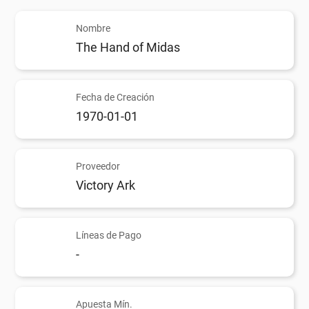
Nombre
The Hand of Midas
Fecha de Creación
1970-01-01
Proveedor
Victory Ark
Líneas de Pago
-
Apuesta Mín.