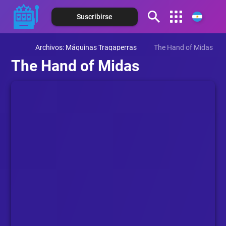
Suscribirse
Español (Chile)
Archivos: Máquinas Tragaperras
The Hand of Midas
Español (Colombia)
The Hand of Midas
Español (México)
Español (Perú)