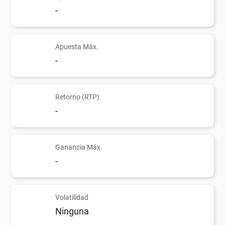
-
Apuesta Máx.
-
Retorno (RTP)
-
Ganancia Máx.
-
Volatilidad
Ninguna