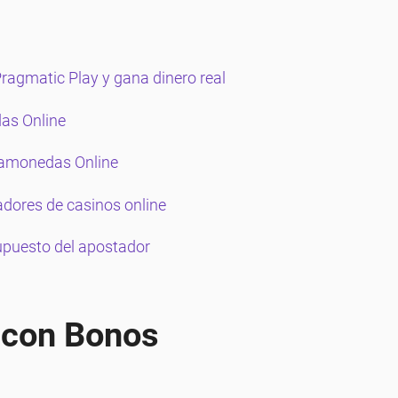
 encajar muy bien. Por lo general hay muchas ofertas de este
r 1 × 2 Gaming.
ragmatic Play y gana dinero real
as Online
gamonedas Online
adores de casinos online
supuesto del apostador
 con Bonos