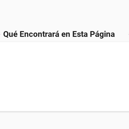
Qué Encontrará en Esta Página