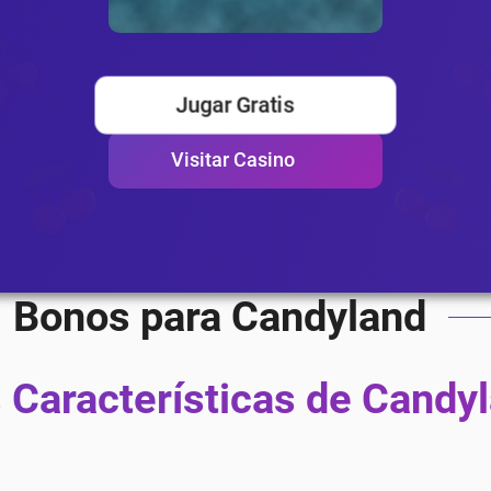
Jugar Gratis
Visitar Casino
Bonos para Candyland
 Características de Candy