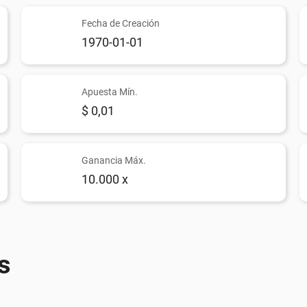
Fecha de Creación
1970-01-01
Apuesta Mín.
$ 0,01
Ganancia Máx.
10.000 x
s