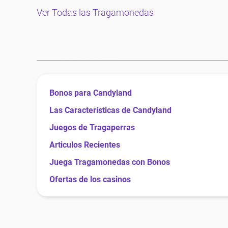
Ver Todas las Tragamonedas
Bonos para Candyland
Las Características de Candyland
Juegos de Tragaperras
Articulos Recientes
Juega Tragamonedas con Bonos
Ofertas de los casinos
Casinos Destacados
Nuestra reseña de Candyland