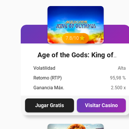
7.8/10
Age of the Gods: King of
Olympus
Volatilidad
Alta
Retorno (RTP)
95,98 %
Ganancia Máx.
2.500 x
Jugar Gratis
Visitar Casino