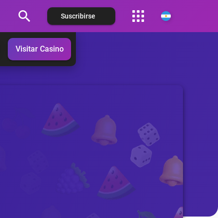
Suscribirse
Español (Chile)
Visitar Casino
Español (Colombia)
Español (México)
Español (Perú)